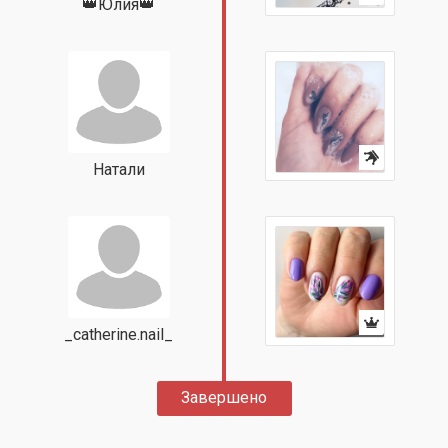
👑Юлия👑
Натали
_catherine.nail_
Завершено