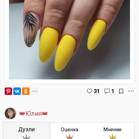
31
1
👑Юлия👑
Дуэли
Оценка
Мнение