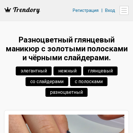
Регистрация
|
Вход
Разноцветный глянцевый
маникюр с золотыми полосками
и чёрными слайдерами.
элегантный
нежный
глянцевый
со слайдерами
с полосками
разноцветный