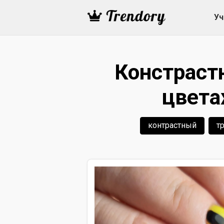
Уч
Констраст
цвета
контрастный
т