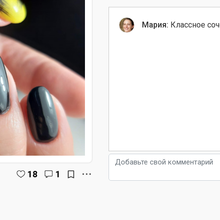
Мария:
Классное соч
18
1