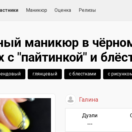
астники
Маникюр
Оценка
Релизы
ный маникюр в чёрно
х с "пайтинкой" и блёс
рендовый
глянцевый
с блестками
с рисунко
Галина
Дуэли
---