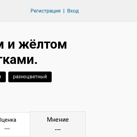
Регистрация
|
Вход
м и жёлтом
тками.
м
разноцветный
Мнение
Оценка
---
---