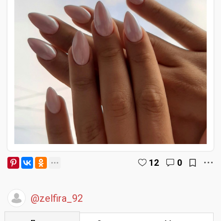
12
0
@zelfira_92