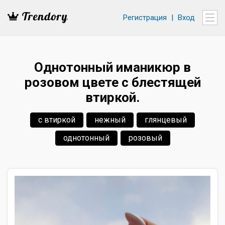
Регистрация
|
Вход
Однотонный иманикюр в
розовом цвете с блестящей
втиркой.
с втиркой
нежный
глянцевый
однотонный
розовый