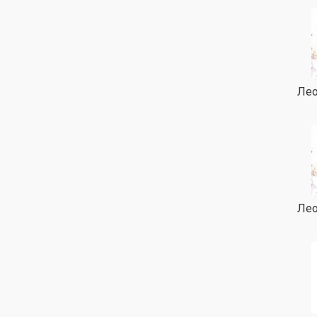
Лео
Лео