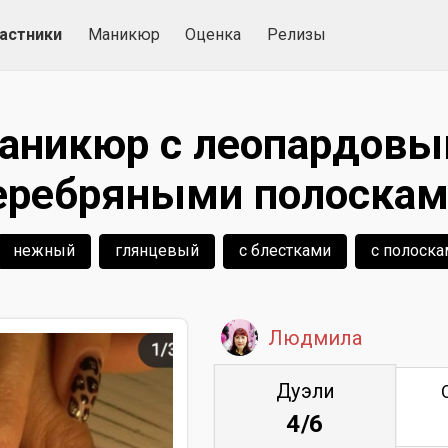
астники
Маникюр
Оценка
Релизы
никюр с леопардовы
еребряными полоскам
нежный
глянцевый
с блестками
с полоска
Людмила
Дуэли
4/6