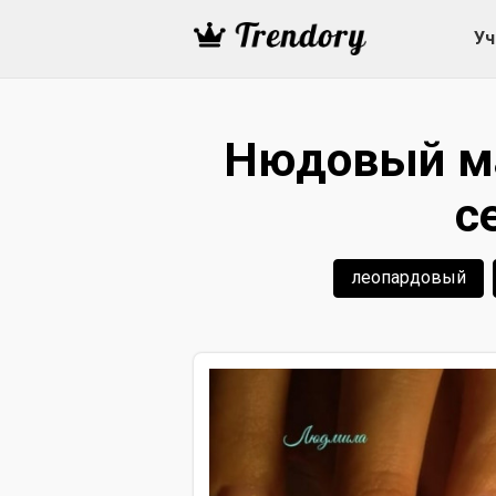
Уч
Нюдовый ма
с
леопардовый