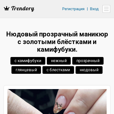
Регистрация
|
Вход
Нюдовый прозрачный маникюр
с золотыми блёстками и
камифубуки.
с камифубуки
нежный
прозрачный
глянцевый
с блестками
нюдовый