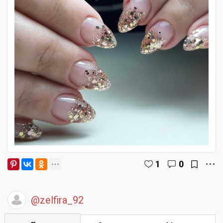
1
0
@zelfira_92