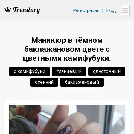
Регистрация
|
Вход
Маникюр в тёмном
баклажановом цвете с
цветными камифубуки.
с камифубуки
глянцевый
однотонный
осенний
баклажановый