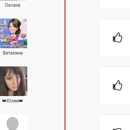
Оксана
Виталина
👑Юлия👑