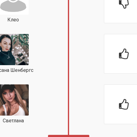
Клео
сана Шенбергс
Светлана