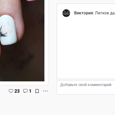
Виктория:
Легкое ды
23
1