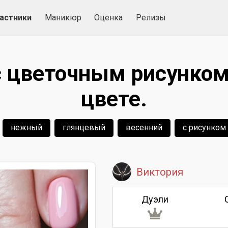
астники
Маникюр
Оценка
Релизы
 цветочным рисунком
цвете.
нежный
глянцевый
весенний
с рисунком
Виктория
Дуэли