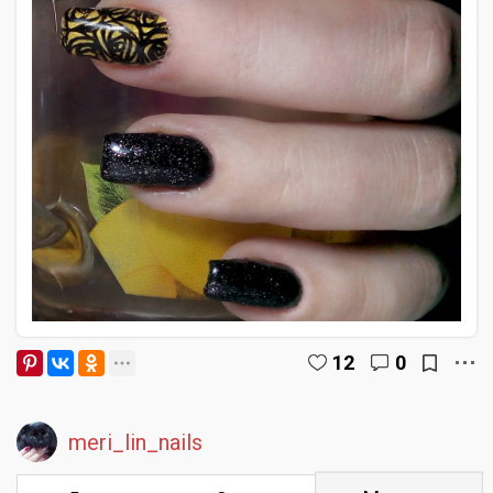
12
0
meri_lin_nails