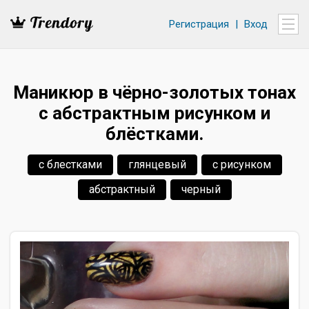
Регистрация
|
Вход
Маникюр в чёрно-золотых тонах
с абстрактным рисунком и
блёстками.
с блестками
глянцевый
с рисунком
абстрактный
черный