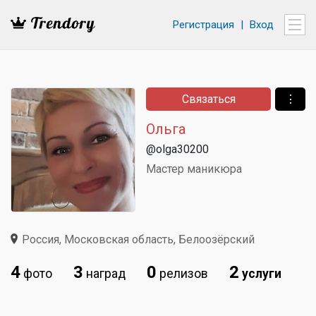
Регистрация
|
Вход
Связаться
⋮
Ольга
@olga30200
Мастер маникюра
Россия, Московская область, Белоозёрский
4
3
0
2
фото
наград
релизов
услуги