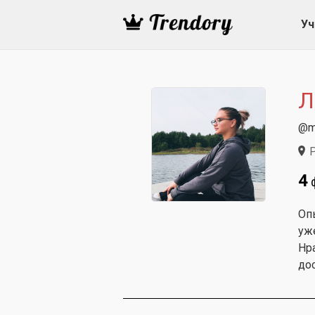
Уч
Л
@m
Р
4
Оп
уже
Нр
дос