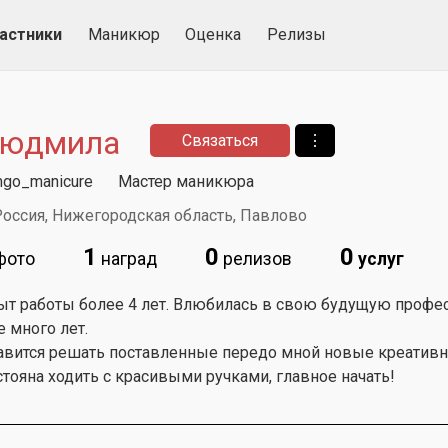
астники
Маникюр
Оценка
Релизы
юдмила
Связаться
⋮
go_manicure
Мастер маникюра
оссия, Нижегородская область, Павлово
1
0
0
фото
наград
релизов
услуг
ыт работы более 4 лет. Влюбилась в свою будущую професс
 много лет.
авится решать поставленные передо мной новые креативны
тояна ходить с красивыми ручками, главное начать!