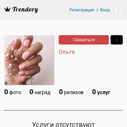
Регистрация
|
Вход
Связаться
⋮
Ольга
0
0
0
0
фото
наград
релизов
услуг
Услуги отсутствуют