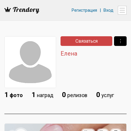
Регистрация
|
Вход
Связаться
⋮
Елена
1
1
0
0
фото
наград
релизов
услуг