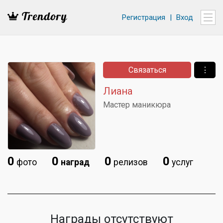
Регистрация
|
Вход
Связаться
⋮
Лиана
Мастер маникюра
0
0
0
0
фото
наград
релизов
услуг
Награды отсутствуют