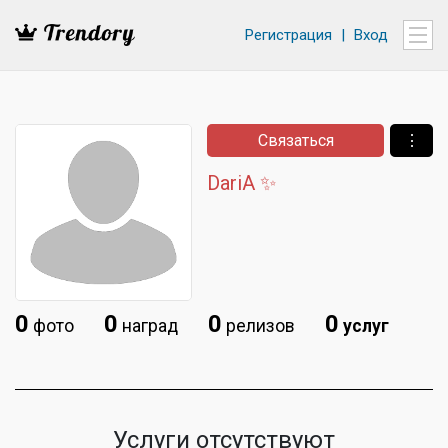
Регистрация
|
Вход
Связаться
⋮
DariA ✨
0
0
0
0
фото
наград
релизов
услуг
Услуги отсутствуют