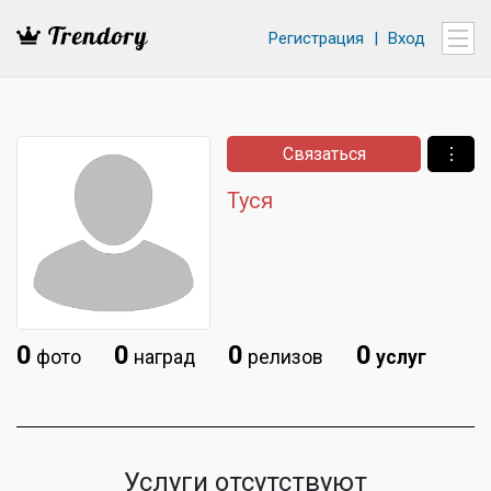
Регистрация
|
Вход
Связаться
⋮
Туся
0
0
0
0
фото
наград
релизов
услуг
Услуги отсутствуют