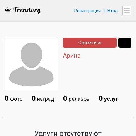
Регистрация
|
Вход
Связаться
⋮
Арина
0
0
0
0
фото
наград
релизов
услуг
Услуги отсутствуют