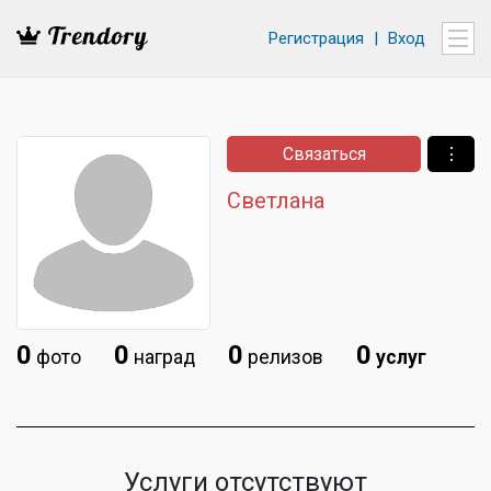
Регистрация
|
Вход
Связаться
⋮
Светлана
0
0
0
0
фото
наград
релизов
услуг
Услуги отсутствуют