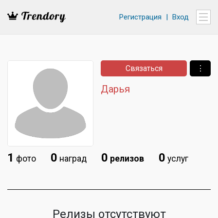
Регистрация
|
Вход
Связаться
⋮
Дарья
1
0
0
0
фото
наград
релизов
услуг
Релизы отсутствуют