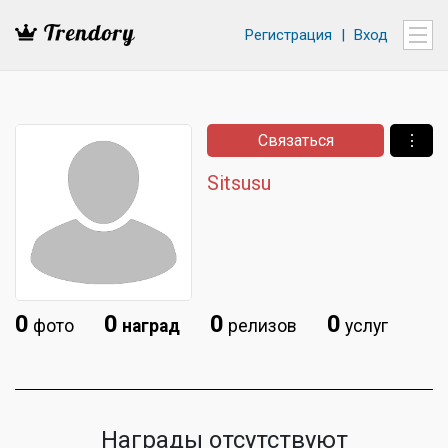
Регистрация
|
Вход
Связаться
⋮
Sitsusu
0
0
0
0
фото
наград
релизов
услуг
Награды отсутствуют