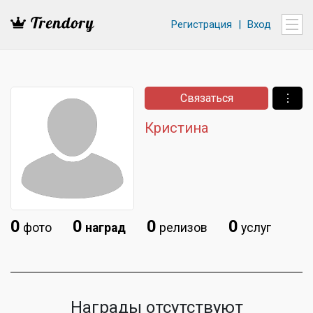
Регистрация
|
Вход
Связаться
⋮
Кристина
0
0
0
0
фото
наград
релизов
услуг
Награды отсутствуют