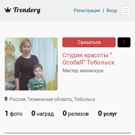
Регистрация
|
Вход
Связаться
⋮
Студия красоты "
ОсобаЯ" Тобольск
Мастер маникюра
Россия, Тюменская область, Тобольск
1
0
0
0
фото
наград
релизов
услуг