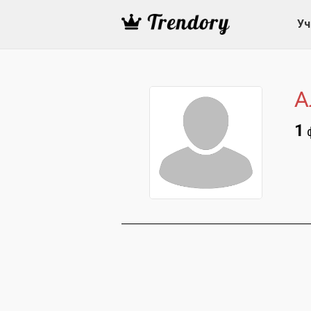
Уч
А
1