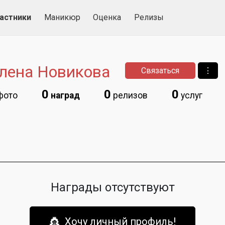
астники
Маникюр
Оценка
Релизы
лена Новикова
Связаться
⋮
0
0
0
фото
наград
релизов
услуг
Награды отсутствуют
👸 Хочу личный профиль!