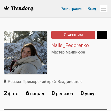
Регистрация
|
Вход
Связаться
⋮
Nails_Fedorenko
Мастер маникюра
Россия, Приморский край, Владивосток
2
6
0
0
фото
наград
релизов
услуг