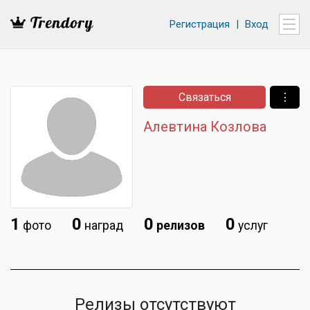
Регистрация
|
Вход
Связаться
⋮
Алевтина Козлова
1
0
0
0
фото
наград
релизов
услуг
Релизы отсутствуют