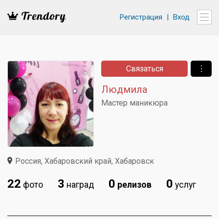
Регистрация
|
Вход
Связаться
⋮
Людмила
Мастер маникюра
Россия, Хабаровский край, Хабаровск
22
3
0
0
фото
наград
релизов
услуг