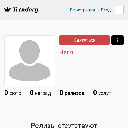
Регистрация
|
Вход
Связаться
⋮
Неля
0
0
0
0
фото
наград
релизов
услуг
Релизы отсутствуют