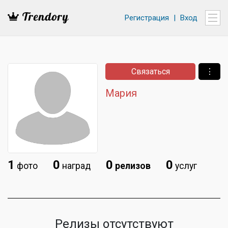
Регистрация
|
Вход
Связаться
⋮
Мария
1
0
0
0
фото
наград
релизов
услуг
Релизы отсутствуют