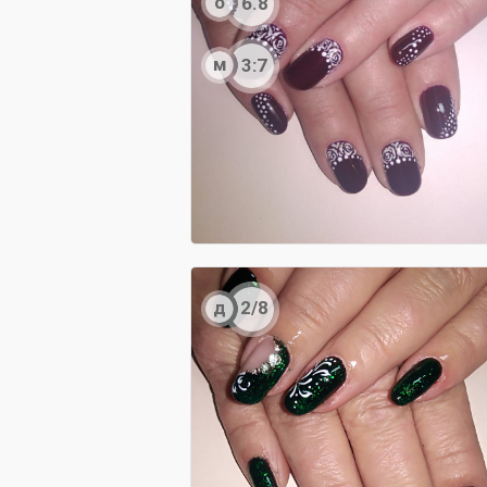
о
6.8
м
3:7
д
2/8