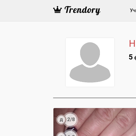
Уч
Н
5
д
2/8