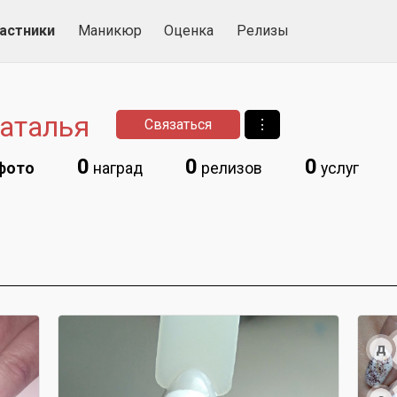
астники
Маникюр
Оценка
Релизы
аталья
Связаться
⋮
0
0
0
фото
наград
релизов
услуг
д