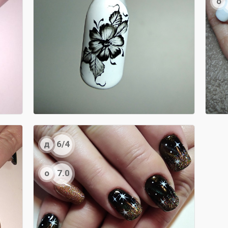
о
д
6/4
о
7.0