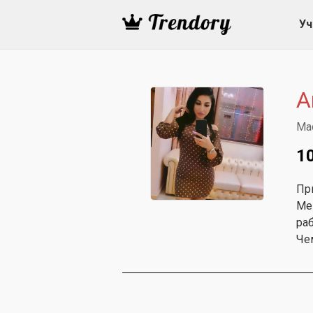
Уч
А
Ма
1
При
Ме
раб
Чем