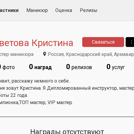
астники
Маникюр
Оценка
Релизы
ветова Кристина
Связаться
⋮
стер маникюра
Россия, Краснодарский край, Армавир
0
0
0
0
фото
наград
релизов
услуг
вет, расскажу немного о себе..
ня зовут Кристина. Я Дипломированный инструктор, масте
оты 22 года.
пионка,ТОП мастер, VIP мастер.
Награды отсутствуют