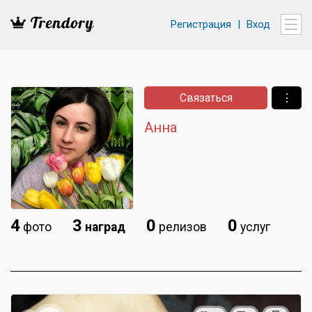
Регистрация
|
Вход
Связаться
⋮
Анна
4
3
0
0
фото
наград
релизов
услуг