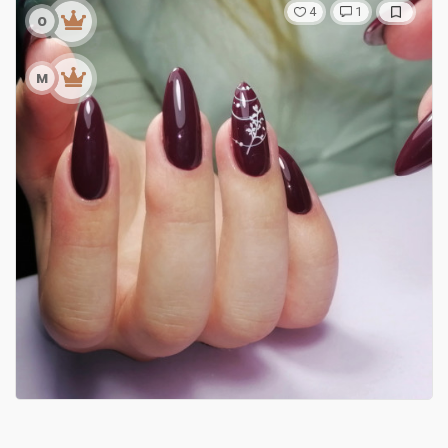
4
1
о
м