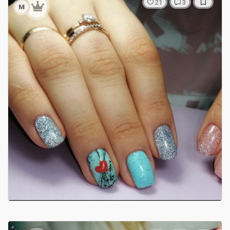
21
3
м