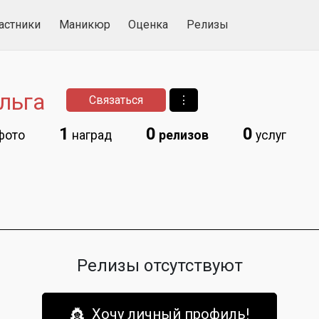
астники
Маникюр
Оценка
Релизы
льга
Связаться
⋮
1
0
0
фото
наград
релизов
услуг
Релизы отсутствуют
👸 Хочу личный профиль!