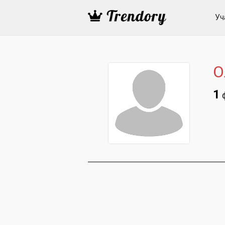
Уч
О
1