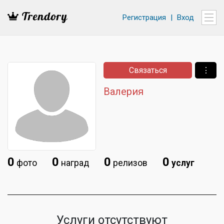
Регистрация
|
Вход
Связаться
⋮
Валерия
0
0
0
0
фото
наград
релизов
услуг
Услуги отсутствуют