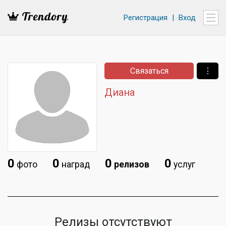
Регистрация
|
Вход
Связаться
⋮
Диана
0
0
0
0
фото
наград
релизов
услуг
Релизы отсутствуют