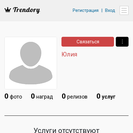
Регистрация
|
Вход
Связаться
⋮
Юлия
0
0
0
0
фото
наград
релизов
услуг
Услуги отсутствуют