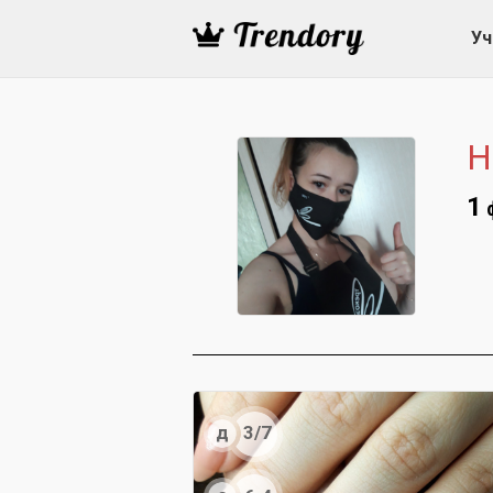
Уч
Н
1
д
3/7