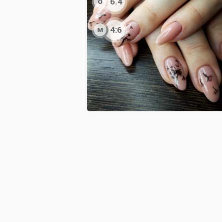
о
6.4
м
4:6