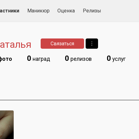
астники
Маникюр
Оценка
Релизы
аталья
Связаться
⋮
0
0
0
фото
наград
релизов
услуг