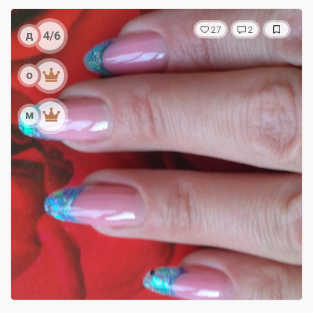
27
2
д
4/6
о
м