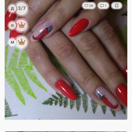
28
1
д
3/7
о
м