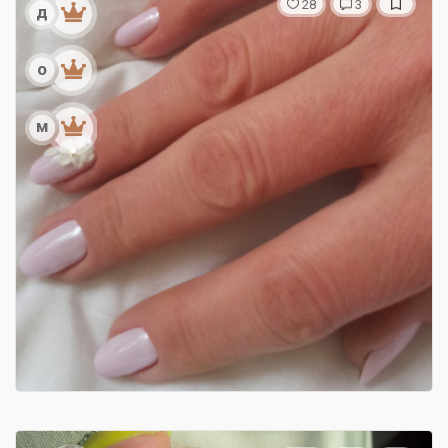
28
3
д
о
м