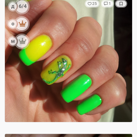
25
1
д
6/4
о
м