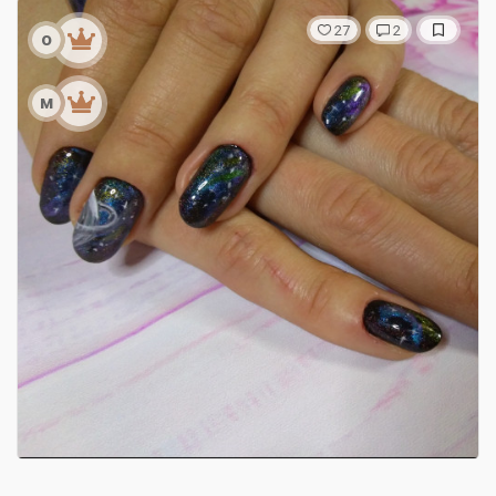
27
2
о
м