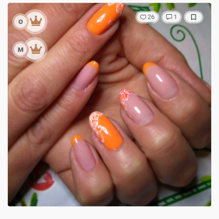
26
1
о
м