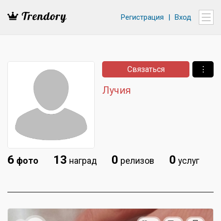
Регистрация
|
Вход
Связаться
⋮
Лучия
6
13
0
0
фото
наград
релизов
услуг