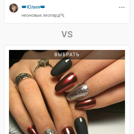
👑Юлия👑
неоновые леопард🐆
VS